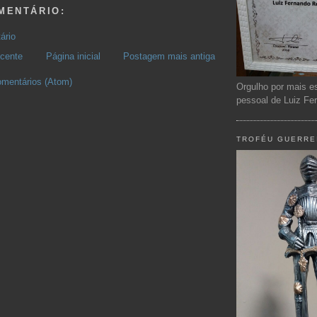
MENTÁRIO:
ário
cente
Página inicial
Postagem mais antiga
omentários (Atom)
Orgulho por mais e
pessoal de Luiz Fe
TROFÉU GUERREI