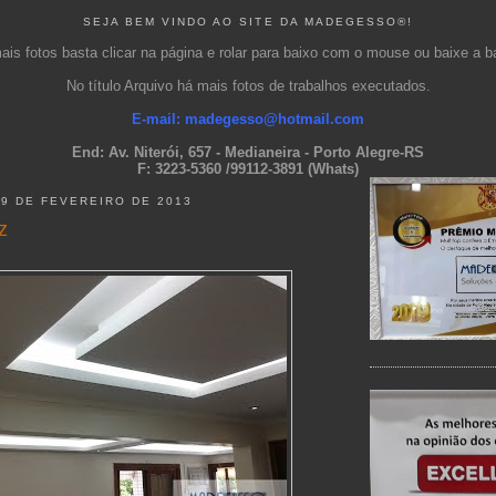
SEJA BEM VINDO AO SITE DA MADEGESSO®!
ais fotos basta clicar na página e rolar para baixo com o mouse ou baixe a bar
No título Arquivo há mais fotos de trabalhos executados.
E-m
ail: madegesso@hotmail.com
End: Av. Niterói, 657 - Medianeira - Porto Alegre-RS
F: 3223-5360 /99112-3891 (Whats)
19 DE FEVEREIRO DE 2013
z